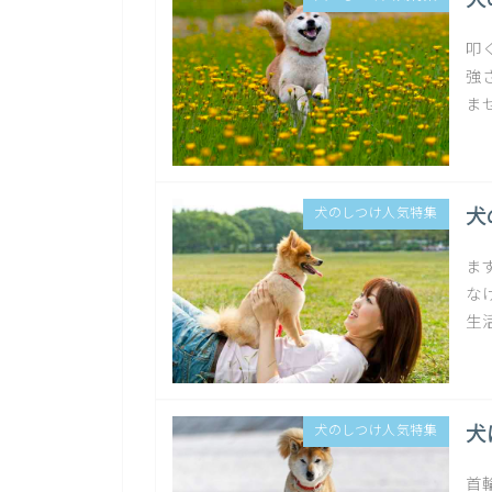
犬
叩
強
ま
犬
犬のしつけ人気特集
ま
な
生
犬
犬のしつけ人気特集
首