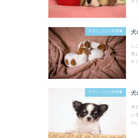
大
犬
犬のしつけ人気特集
し
方
ト
犬
犬のしつけ人気特集
犬
い
い