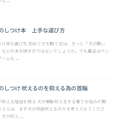
きな …
のしつけ本 上手な選び方
つけ本の選び方 初めて犬を飼う方は、きっと「犬の飼い
」などの本を探すのではないでしょうか。でも最近はペッ
ブームも …
のしつけ 吠えるのを抑える為の首輪
が吠える理由を探る 犬が無駄吠えをする事でお悩みの飼
主さんは、まず犬が何故吠えるのかを考えてみてくださ
。犬が吠え …