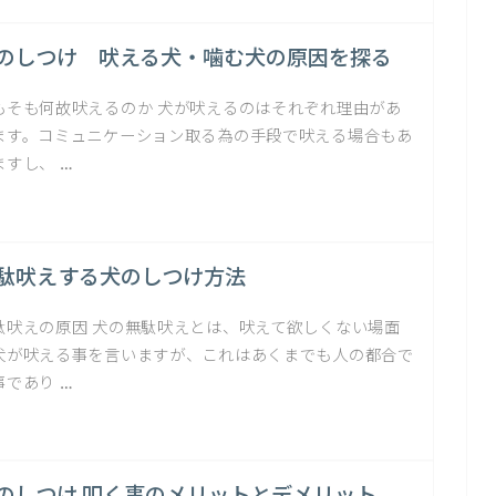
のしつけ 吠える犬・噛む犬の原因を探る
もそも何故吠えるのか 犬が吠えるのはそれぞれ理由があ
ます。コミュニケーション取る為の手段で吠える場合もあ
ますし、 …
駄吠えする犬のしつけ方法
駄吠えの原因 犬の無駄吠えとは、吠えて欲しくない場面
犬が吠える事を言いますが、これはあくまでも人の都合で
事であり …