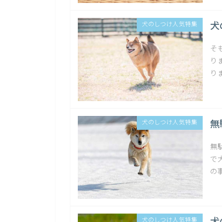
犬
犬のしつけ人気特集
そ
り
り
無
犬のしつけ人気特集
無
で
の
犬のしつけ人気特集