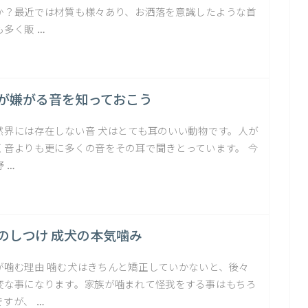
か？最近では材質も様々あり、お洒落を意識したような首
も多く販 …
が嫌がる音を知っておこう
然界には存在しない音 犬はとても耳のいい動物です。人が
く音よりも更に多くの音をその耳で聞きとっています。 今
 …
のしつけ 成犬の本気噛み
が噛む理由 噛む犬はきちんと矯正していかないと、後々
変な事になります。家族が噛まれて怪我をする事はもちろ
ですが、 …