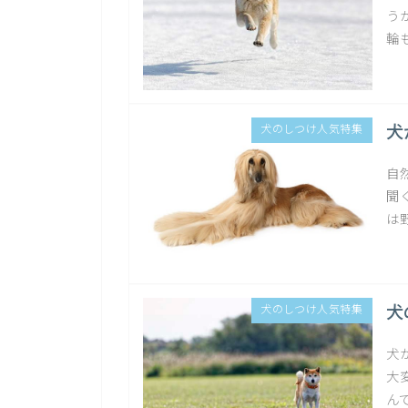
う
輪
犬
犬のしつけ人気特集
自
聞
は野
犬
犬のしつけ人気特集
犬
大
ん