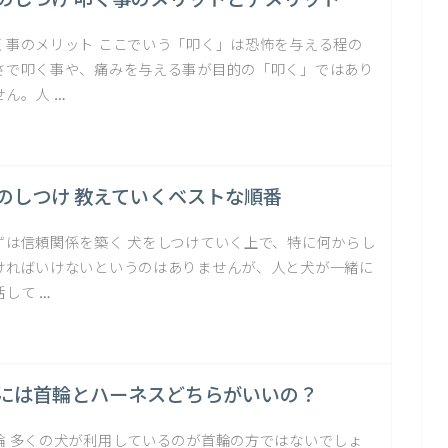
のしつけ 叩く事のメリットとデメリット
く事のメリット ここでいう「叩く」は恐怖を与える程の
さで叩く事や、痛みを与える事が目的の「叩く」ではあり
せん。人 …
のしつけ 教えていくベストな順番
ずは信頼関係を築く 犬をしつけていく上で、特に何からし
ければいけないというのはありませんが、人と犬が一緒に
活して …
には首輪とハーネスどちらがいいの？
輪 多くの犬が利用しているのが首輪の方ではないでしょ